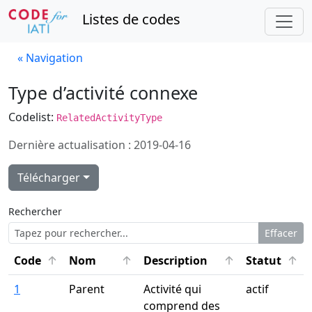
Listes de codes
« Navigation
Type d’activité connexe
Codelist:
RelatedActivityType
Dernière actualisation : 2019-04-16
Télécharger
Rechercher
Effacer
Click to sort ascending
Click to sort ascending
Click to sort ascen
Click
Code
Nom
Description
Statut
1
Parent
Activité qui
actif
comprend des